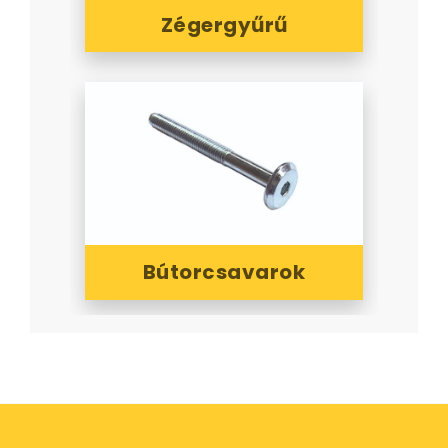
Zégergyűrű
Bútorcsavarok