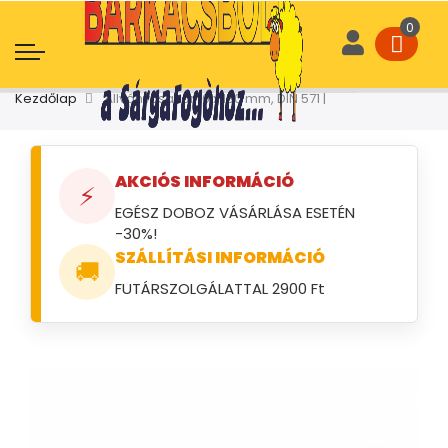
Kezdőlap
Állványcsavar 10 x 180 mm, DIN 571 |
AKCIÓS INFORMÁCIÓ
⚡
EGÉSZ DOBOZ VÁSÁRLÁSA ESETÉN
-30%!
SZÁLLÍTÁSI INFORMÁCIÓ
🚚
FUTÁRSZOLGÁLATTAL 2900 Ft