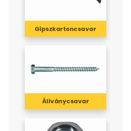
Gipszkartoncsavar
Állványcsavar