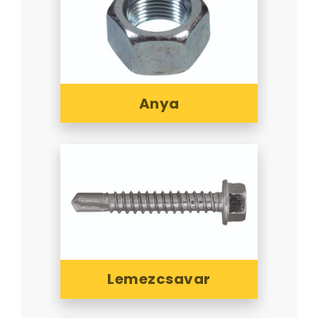
Anya
Lemezcsavar