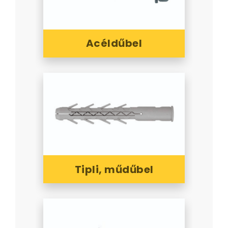
Acéldűbel
Tipli, műdűbel