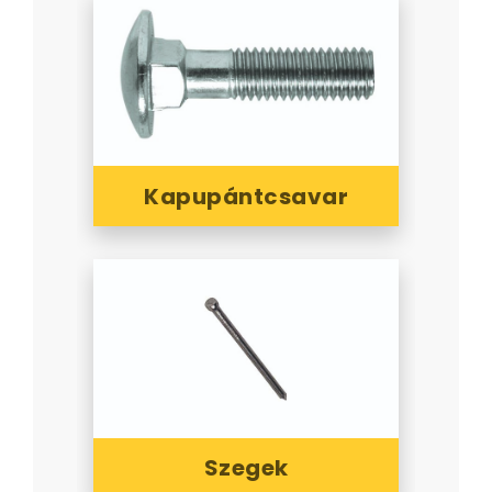
Kapupántcsavar
Szegek