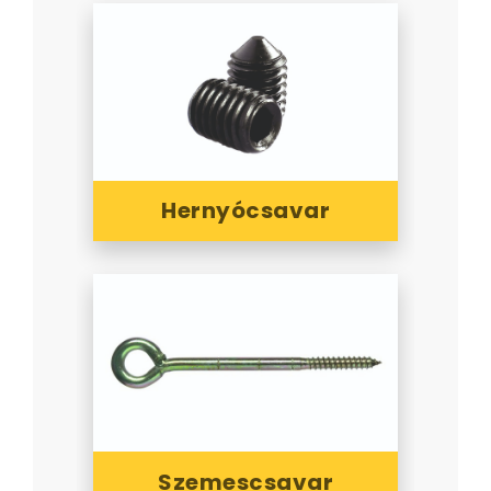
Hernyócsavar
Szemescsavar