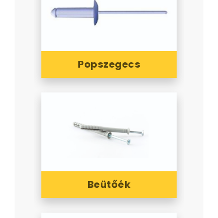
Popszegecs
Beütőék