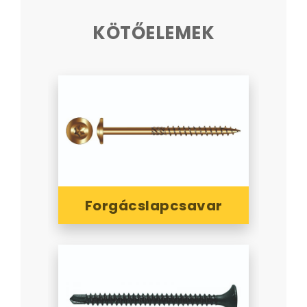
KÖTŐELEMEK
Forgácslapcsavar