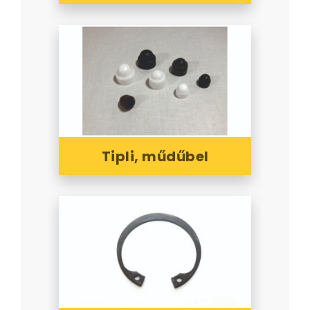
Tipli, műdűbel