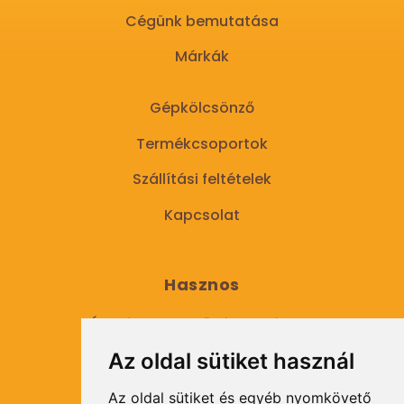
Cégünk bemutatása
Márkák
Gépkölcsönző
Termékcsoportok
Szállítási feltételek
Kapcsolat
Hasznos
Általános Szerződési Feltételek
Az oldal sütiket használ
Adatkezelési tájékoztató
Az oldal sütiket és egyéb nyomkövető