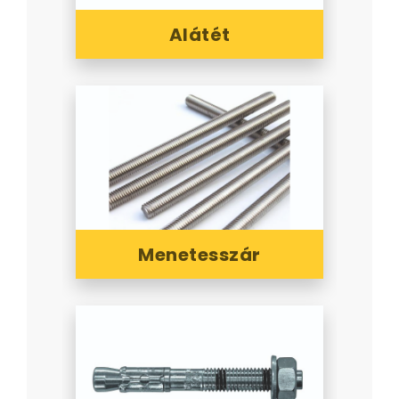
Alátét
Menetesszár