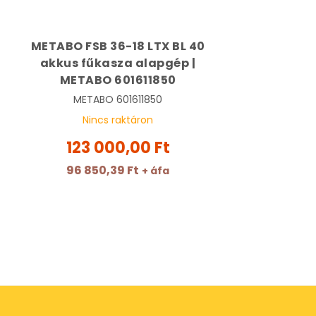
METABO FSB 36-18 LTX BL 40
akkus fűkasza alapgép |
METABO 601611850
METABO
601611850
Nincs raktáron
123 000,00 Ft
96 850,39 Ft
+ áfa