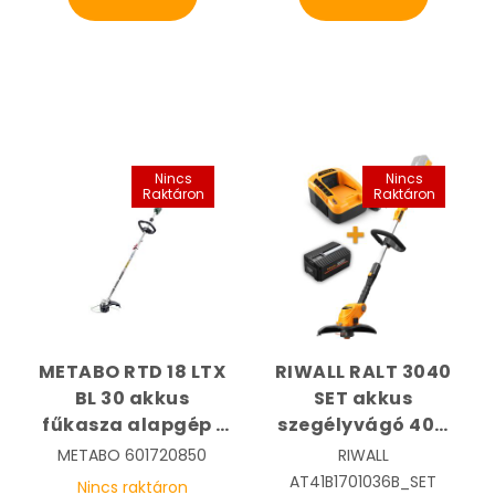
Nincs
Nincs
Raktáron
Raktáron
METABO RTD 18 LTX
RIWALL RALT 3040
BL 30 akkus
SET akkus
fűkasza alapgép |
szegélyvágó 40V
METABO 601720850
töltő + akku |
METABO
601720850
RIWALL
RIWALL
AT41B1701036B_SET
Nincs raktáron