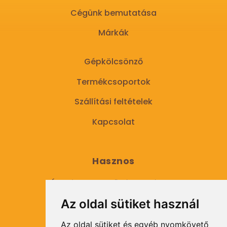
Cégünk bemutatása
Márkák
Gépkölcsönző
Termékcsoportok
Szállítási feltételek
Kapcsolat
Hasznos
Általános Szerződési Feltételek
Az oldal sütiket használ
Adatkezelési tájékoztató
Az oldal sütiket és egyéb nyomkövető