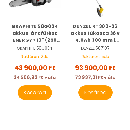
GRAPHITE 58G034
DENZEL RT300-36
akkus láncfűrész
akkus fűkasza 36V
ENERGY+ 10" (250
4,0Ah 300 mm |
mm) láncvezetővel,
DENZEL 587107
GRAPHITE
58G034
DENZEL
587107
18V alapgép |
Raktáron:
2
db
Raktáron:
5
db
GRAPHITE 58G034
43 900,00 Ft
93 900,00 Ft
34 566,93 Ft
73 937,01 Ft
+ áfa
+ áfa
Kosárba
Kosárba