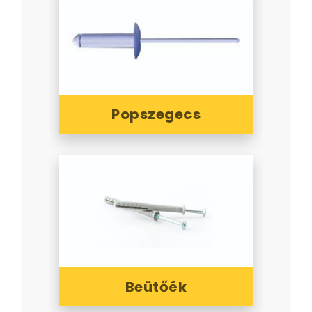
Popszegecs
Beütőék