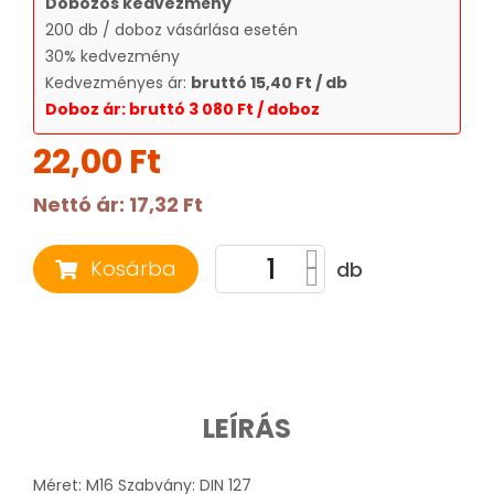
Dobozos kedvezmény
200 db / doboz vásárlása esetén
30% kedvezmény
Kedvezményes ár:
bruttó 15,40 Ft / db
Doboz ár: bruttó 3 080 Ft / doboz
22,00 Ft
Nettó ár:
17,32 Ft
Kosárba
db
LEÍRÁS
Méret: M16 Szabvány: DIN 127