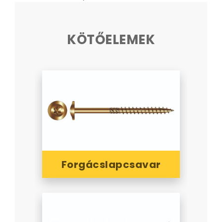
KÖTŐELEMEK
Forgácslapcsavar