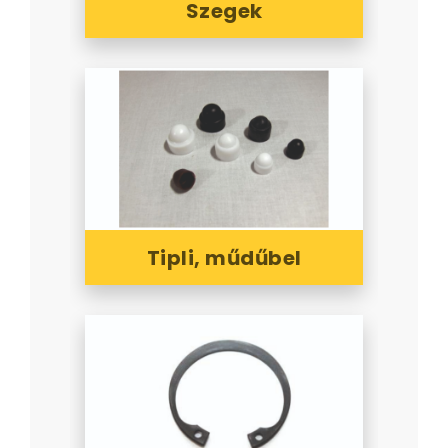
Szegek
Tipli, műdűbel