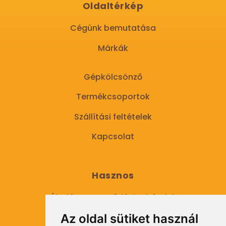
Oldaltérkép
Cégünk bemutatása
Márkák
Gépkölcsönző
Termékcsoportok
Szállítási feltételek
Kapcsolat
Hasznos
Általános Szerződési Feltételek
Az oldal sütiket használ
Adatkezelési tájékoztató