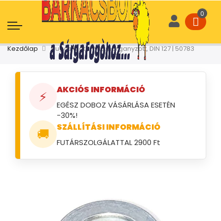
Kezdőlap
Rugós alátét M16, horganyzott, DIN 127 | 50783
AKCIÓS INFORMÁCIÓ
⚡
EGÉSZ DOBOZ VÁSÁRLÁSA ESETÉN
-30%!
SZÁLLÍTÁSI INFORMÁCIÓ
🚚
FUTÁRSZOLGÁLATTAL 2900 Ft