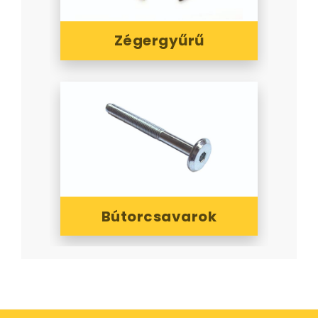
Zégergyűrű
Bútorcsavarok