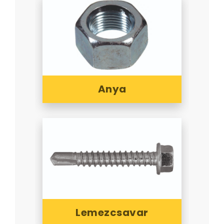
Anya
Lemezcsavar