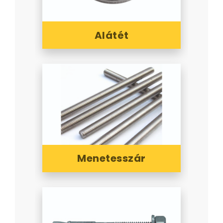
Alátét
Menetesszár