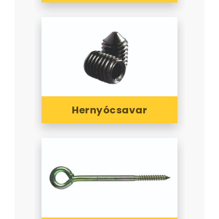
Hernyócsavar