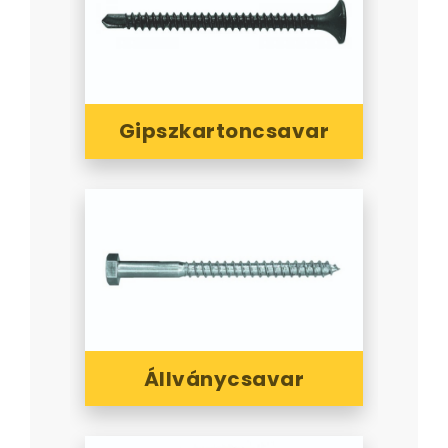
Gipszkartoncsavar
Állványcsavar