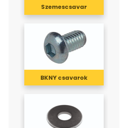
Szemescsavar
BKNY csavarok