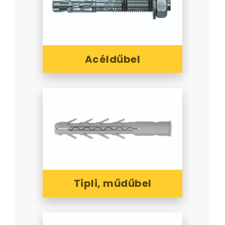
Acéldűbel
Tipli, műdűbel