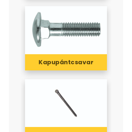
Kapupántcsavar